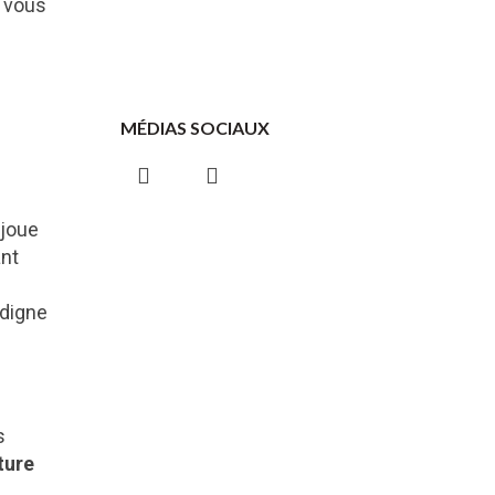
, vous
MÉDIAS SOCIAUX
 joue
ant
 digne
s
ture