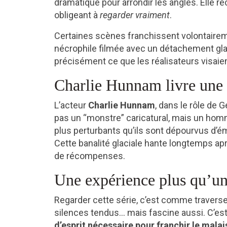
dramatique pour arrondir les angles. Elle re
obligeant à
regarder vraiment
.
Certaines scènes franchissent volontaire
nécrophile filmée avec un détachement glaçan
précisément ce que les réalisateurs visaien
Charlie Hunnam livre une
L’acteur
Charlie Hunnam
, dans le rôle de G
pas un “monstre” caricatural, mais un homm
plus perturbants qu’ils sont dépourvus d’é
Cette banalité glaciale hante longtemps ap
de récompenses.
Une expérience plus qu’un
Regarder cette série, c’est comme travers
silences tendus… mais fascine aussi. C’est
d’esprit nécessaire pour franchir le malais