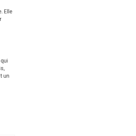
. Elle
r
qui
s,
t un