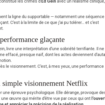
constitue les crimes d’
Ed Gein
avec un réalisme clinique
ment la ligne du supportable — notamment une séquence
t. C’est à la limite de ce que j’ai pu tolérer… et c’est
t.
 performance glaçante
ein, livre une interprétation d’une sobriété terrifiante. Il ne
e effacé, presque naïf, dont les actes deviennent d’aut
motion.
rès le visionnement. C’est, à mes yeux, une performance
 simple visionnement Netflix
er une épreuve psychologique. Elle dérange, provoque de
 une œuvre qui mérite d’être vue par ceux qui ont
l’ouver
e et apprécier la précision de la réalisation
.